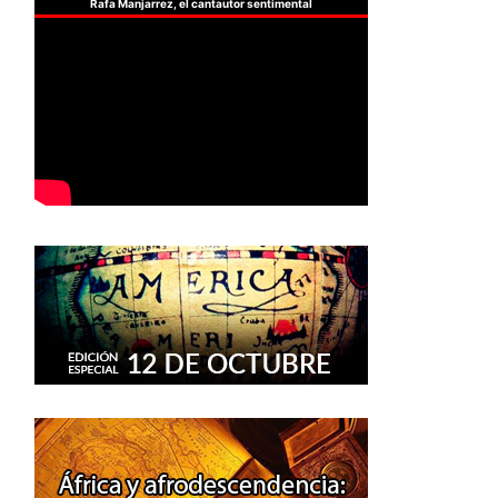
Rafa Manjarrez, el cantautor sentimental