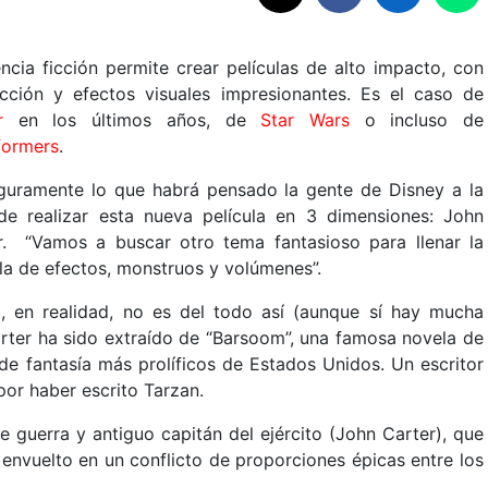
encia ficción permite crear películas de alto impacto, con
cción y efectos visuales impresionantes. Es el caso de
r
en los últimos años, de
Star Wars
o incluso de
formers
.
guramente lo que habrá pensado la gente de Disney a la
de realizar esta nueva película en 3 dimensiones: John
r. “Vamos a buscar otro tema fantasioso para llenar la
ula de efectos, monstruos y volúmenes”.
, en realidad, no es del todo así (aunque sí hay mucha
arter ha sido extraído de “Barsoom”, una famosa novela de
 de fantasía más prolíficos de Estados Unidos. Un escritor
or haber escrito Tarzan.
de guerra y antiguo capitán del ejército (John Carter), que
envuelto en un conflicto de proporciones épicas entre los