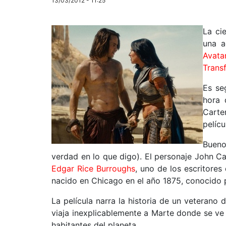
13/03/2012 - 11:25
La ci
una a
Avata
Trans
Es se
hora 
Carte
pelíc
Bueno
verdad en lo que digo). El personaje John C
Edgar Rice Burroughs
, uno de los escritores
nacido en Chicago en el año 1875, conocido p
La película narra la historia de un veterano 
viaja inexplicablemente a Marte donde se ve 
habitantes del planeta.