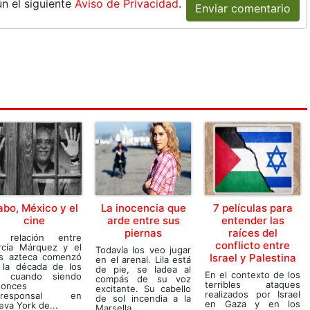
n el siguiente
Aviso de Privacidad
.
Enviar comentario
abo, México y el
La inocencia que
7 películas para
cine
arde entre sus
entender las
piernas
raíces del
 relación entre
conflicto entre
rcía Márquez y el
Todavía los veo jugar
ís azteca comenzó
Israel y Palestina
en el arenal. Lila está
 la década de los
de pie, se ladea al
En el contexto de los
, cuando siendo
compás de su voz
terribles ataques
tonces
excitante. Su cabello
realizados por Israel
rresponsal en
de sol incendia a la
en Gaza y en los
va York de...
Marsella...