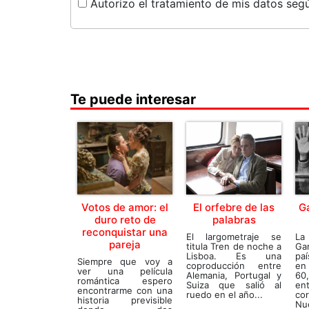
Autorizo el tratamiento de mis datos segú
Te puede interesar
Votos de amor: el
El orfebre de las
G
duro reto de
palabras
reconquistar una
El largometraje se
La
pareja
titula Tren de noche a
Ga
Lisboa. Es una
pa
Siempre que voy a
coproducción entre
en
ver una película
Alemania, Portugal y
60
romántica espero
Suiza que salió al
en
encontrarme con una
ruedo en el año...
co
historia previsible
Nue