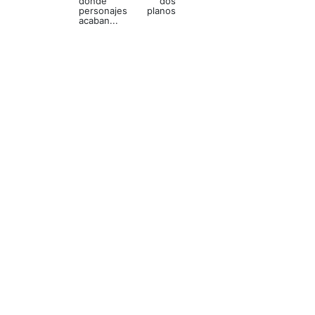
donde dos
personajes planos
acaban...