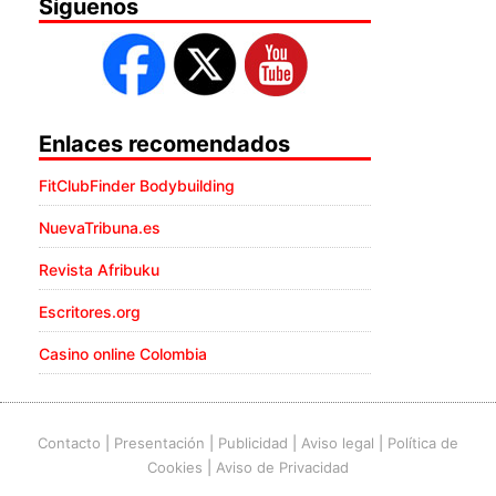
Síguenos
Enlaces recomendados
FitClubFinder Bodybuilding
NuevaTribuna.es
Revista Afribuku
Escritores.org
Casino online Colombia
Contacto
|
Presentación
|
Publicidad
|
Aviso legal
|
Política de
Cookies
|
Aviso de Privacidad