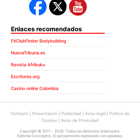
Enlaces recomendados
FitClubFinder Bodybuilding
NuevaTribuna.es
Revista Afribuku
Escritores.org
Casino online Colombia
Contacto
|
Presentación
|
Publicidad
|
Aviso legal
|
Política de
Cookies
|
Aviso de Privacidad
Copyright © 2011 - 2026. Todos los derechos reservados.
Editorial Conceptos. El pensamiento expresado con palabras.