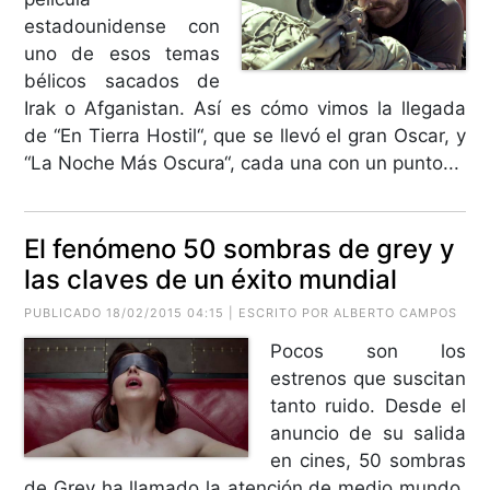
estadounidense con
uno de esos temas
bélicos sacados de
Irak o Afganistan. Así es cómo vimos la llegada
de “En Tierra Hostil“, que se llevó el gran Oscar, y
“La Noche Más Oscura“, cada una con un punto...
El fenómeno 50 sombras de grey y
las claves de un éxito mundial
PUBLICADO 18/02/2015 04:15 | ESCRITO POR
ALBERTO CAMPOS
Pocos son los
estrenos que suscitan
tanto ruido. Desde el
anuncio de su salida
en cines, 50 sombras
de Grey ha llamado la atención de medio mundo,