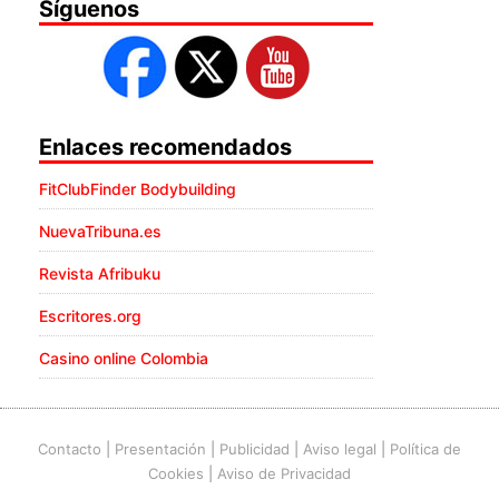
Síguenos
Enlaces recomendados
FitClubFinder Bodybuilding
NuevaTribuna.es
Revista Afribuku
Escritores.org
Casino online Colombia
Contacto
|
Presentación
|
Publicidad
|
Aviso legal
|
Política de
Cookies
|
Aviso de Privacidad