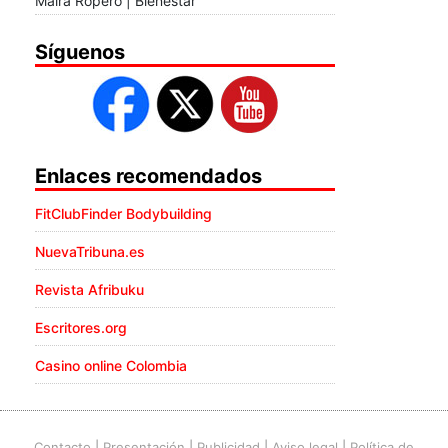
Maira Ropero | Bienestar
Síguenos
Enlaces recomendados
FitClubFinder Bodybuilding
NuevaTribuna.es
Revista Afribuku
Escritores.org
Casino online Colombia
Contacto
|
Presentación
|
Publicidad
|
Aviso legal
|
Política de