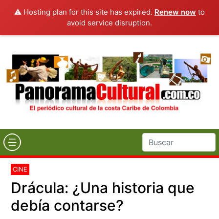
⚠️ Hosting plan for this site has expired.
Renew now
to
avoid service disruption.
CINE
Drácula: ¿Una historia que
debía contarse?