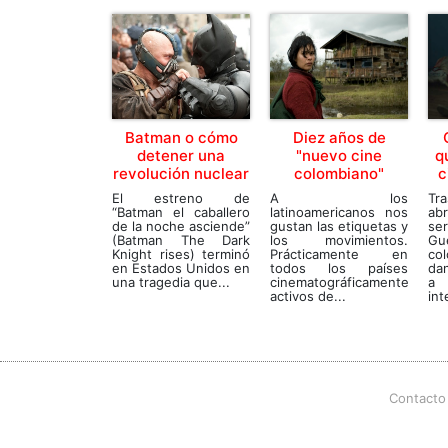
Batman o cómo
Diez años de
detener una
"nuevo cine
q
revolución nuclear
colombiano"
c
El estreno de
A los
Tra
“Batman el caballero
latinoamericanos nos
a
de la noche asciende”
gustan las etiquetas y
se
(Batman The Dark
los movimientos.
Gu
Knight rises) terminó
Prácticamente en
co
en Estados Unidos en
todos los países
da
una tragedia que...
cinematográficamente
a
activos de...
int
Contacto