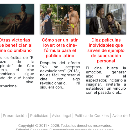
Otras victorias
Cómo ser un latin
Diez películas
ue benefician al
lover: otra cine-
inolvidables que
ine colombiano
fórmula para el
sirven de ejemplo
público latino
de superación
s los éxitos de “El
personal
brazo de la
Después del efecto
rpiente” de Ciro
“No se aceptan
El cine busca la
erra, el cine
devoluciones” (2013),
emoción, generar
lombiano sigue
no es fácil regresar al
algo en el
ndo de qué hablar
cine con algo
espectador, incitarlo a
 nivel
revolucionario. Ni
imaginar, invitarle a
ernacional,...
siquiera con...
establecer un vínculo
con el pasado o el...
|
Presentación
|
Publicidad
|
Aviso legal
|
Política de Cookies
|
Aviso de 
Copyright © 2011 - 2026. Todos los derechos reservados.
Editorial Conceptos. El pensamiento expresado con palabras.