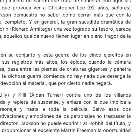
surgimiento de Sauron que trata de conectar con aquellas
r que provoca ver a Christopher Lee (92 años, señores)
ackson demuestra no saber cómo cerrar más que con la
al completo. Y en general, la gran sacudida dramática de
horin (Richard Armitage) una vez logrado su tesoro, carece
s, aquellos que de nuevo tienen lugar en pleno fragor de la
en su conjunto y esta guerra de los cinco ejércitos en
sus registros más altos, los épicos, cuando la cámara
es, pasa entre las piernas de criaturas gigantes y penetra
z la dichosa guerra comienza no hay nada que detenga la
 devoción al material, que por cierto nadie negará.
illy) y Killi (Aidan Turner) contra uno de los villanos
ada y repleta de suspense, y enlaza con la que implica a
ersonaje y hasta a toda la película. Salvo esos dos
motivaciones y emociones de los personajes no traspasan la
 director. Jackson no puede exprimir al Hobbit del título, y
n proporcionar al excelente Martin Freeman la oportunidad