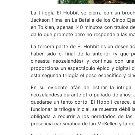
La trilogía El Hobbit se cierra con un bro
Jackson filma en La Batalla de los Cinco Ejé
en Tolkien, apenas 140 minutos con títulos de
da lo que promete pero no responde a las ma
La tercera parte de El Hobbit es un desenla
haber sido el final de la anterior (y que p
cineasta neozelandés) y continúa con un
proporciona un espectáculo épico y digital d
esta segunda trilogía el peso específico y cin
En su evidente afán de estirar la intriga,
neozelandesa durante otro puñado de años, J
quedarse un tanto corto. El Hobbit carece, e
funcionar la trilogía inicial, se muestra débi
obligada a recurrir a los heredados de las 
presencia carismática de Ian McKellen y la d