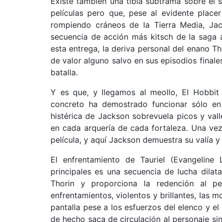
Existe también una tibia subtrama sobre el 
películas pero que, pese al evidente place
rompiendo cráneos de la Tierra Media, J
secuencia de acción más kitsch de la saga 
esta entrega, la deriva personal del enano T
de valor alguno salvo en sus episodios finale
batalla.
Y es que, y llegamos al meollo, El Hobbit 
concreto ha demostrado funcionar sólo en 
histérica de Jackson sobrevuela picos y vall
en cada arquería de cada fortaleza. Una ve
película, y aquí Jackson demuestra su valía y
El enfrentamiento de Tauriel (Evangeline L
principales es una secuencia de lucha dilat
Thorin y proporciona la redención al p
enfrentamientos, violentos y brillantes, las 
pantalla pese a los esfuerzos del elenco y el
de hecho saca de circulación al personaje si