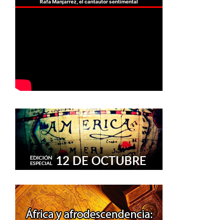
Rafa Manjarrez, el cantautor sentimental