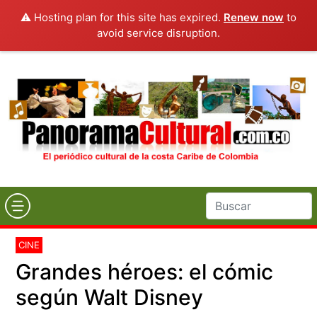
⚠️ Hosting plan for this site has expired.
Renew now
to
avoid service disruption.
CINE
Grandes héroes: el cómic
según Walt Disney