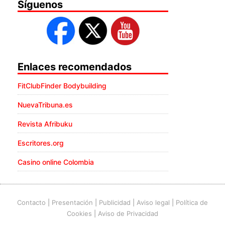
Síguenos
Enlaces recomendados
FitClubFinder Bodybuilding
NuevaTribuna.es
Revista Afribuku
Escritores.org
Casino online Colombia
Contacto
|
Presentación
|
Publicidad
|
Aviso legal
|
Política de
Cookies
|
Aviso de Privacidad