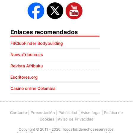
Enlaces recomendados
FitClubFinder Bodybuilding
NuevaTribuna.es
Revista Afribuku
Escritores.org
Casino online Colombia
Contacto
|
Presentación
|
Publicidad
|
Aviso legal
|
Política de
Cookies
|
Aviso de Privacidad
Copyright © 2011 - 2026. Todos los derechos reservados.