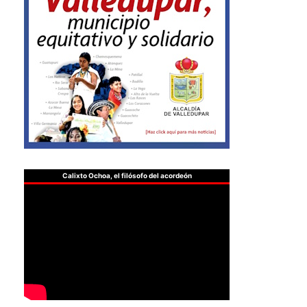
Calixto Ochoa, el filósofo del acordeón