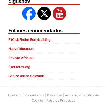
Síguenos
Enlaces recomendados
FitClubFinder Bodybuilding
NuevaTribuna.es
Revista Afribuku
Escritores.org
Casino online Colombia
Contacto
|
Presentación
|
Publicidad
|
Aviso legal
|
Política de
Cookies
|
Aviso de Privacidad