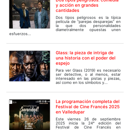
y acción en grandes
cantidades
Dos tipos peligrosos es la típica
película de “parejas desparejas” en
la que dos personalidades
diametralmente opuestas unen
esfuerzos...
Glass: la pieza de intriga de
una historia con el poder del
espejo
Para ver Glass (2019) es necesario
ser detective, o al menos, estar
interesado en las pistas y piezas,
así como en los símbolos y...
La programación completa del
Festival de Cine Francés 2025
en Valledupar
Este viernes 26 de septiembre
2025 inicia la 24° edición del
Festival de Cine Francés en