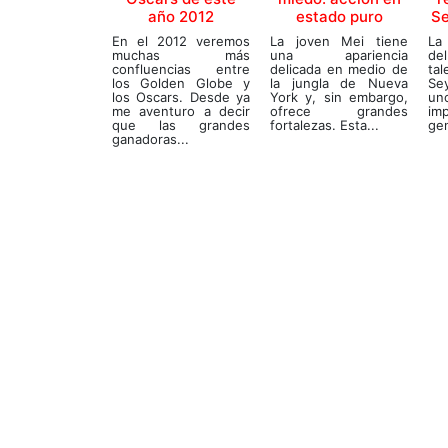
año 2012
estado puro
S
En el 2012 veremos
La joven Mei tiene
La
muchas más
una apariencia
de
confluencias entre
delicada en medio de
tal
los Golden Globe y
la jungla de Nueva
Se
los Oscars. Desde ya
York y, sin embargo,
un
me aventuro a decir
ofrece grandes
im
que las grandes
fortalezas. Esta...
gen
ganadoras...