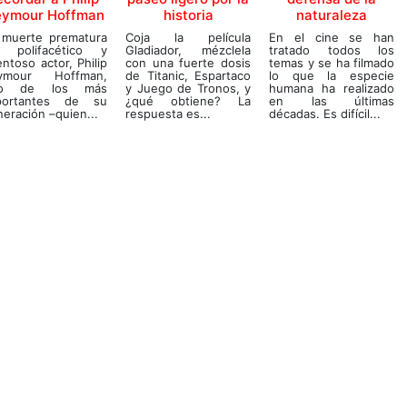
eymour Hoffman
historia
naturaleza
 muerte prematura
Coja la película
En el cine se han
l polifacético y
Gladiador, mézclela
tratado todos los
entoso actor, Philip
con una fuerte dosis
temas y se ha filmado
ymour Hoffman,
de Titanic, Espartaco
lo que la especie
o de los más
y Juego de Tronos, y
humana ha realizado
portantes de su
¿qué obtiene? La
en las últimas
eración –quien...
respuesta es...
décadas. Es difícil...