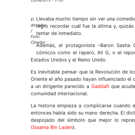
23/08/2012 - 11:20
Llevaba mucho tiempo sin ver una comedia 
El
dictador
logro recordar cuál fue la última y, quizá
/
tentar de inmediato.
Foto:
Cinedor
Además, el protagonista –Baron Sasha 
cómicos como el rapero, Ali G, o el repor
Estados Unidos y el Reino Unido.
Es inevitable pensar que la Revolución de l
Oriente el año pasado hayan influenciado el c
a un dirigente parecido a
Gaddafi
que acude 
comunidad internacional.
La historia empieza a complicarse cuando e
entonces había sido su mano derecha. El dic
despojado del símbolo que mejor lo repre
Ossama Bin Laden
).