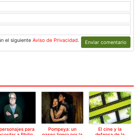
n el siguiente
Aviso de Privacidad
.
Enviar comentario
personajes para
Pompeya: un
El cine y la
ecordar a Philip
paseo ligero por la
defensa de la