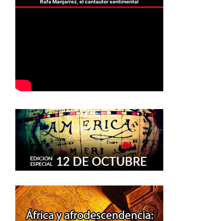
Rafa Manjarrez, el cantautor sentimental