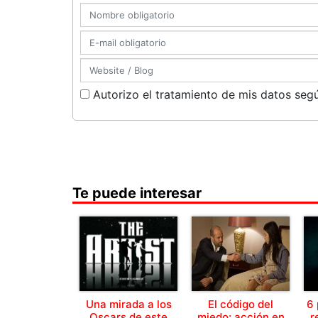
Autorizo el tratamiento de mis datos segú
Te puede interesar
Una mirada a los
El código del
6 
Oscars de este
miedo: acción en
r