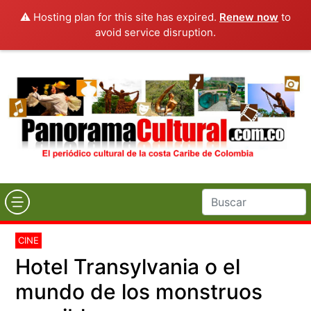
⚠️ Hosting plan for this site has expired.
Renew now
to
avoid service disruption.
CINE
Hotel Transylvania o el
mundo de los monstruos