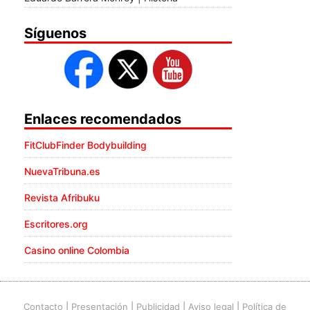
Síguenos
Enlaces recomendados
FitClubFinder Bodybuilding
NuevaTribuna.es
Revista Afribuku
Escritores.org
Casino online Colombia
Contacto
|
Presentación
|
Publicidad
|
Aviso legal
|
Política de