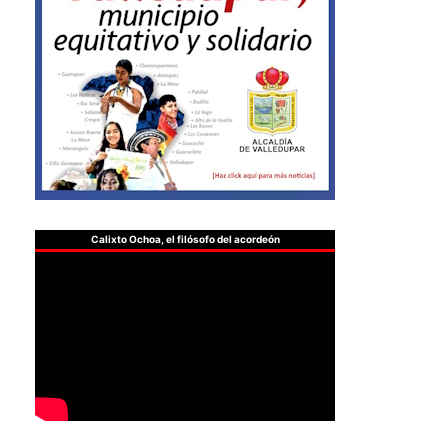
Calixto Ochoa, el filósofo del acordeón