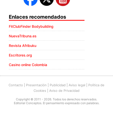
Enlaces recomendados
FitClubFinder Bodybuilding
NuevaTribuna.es
Revista Afribuku
Escritores.org
Casino online Colombia
Contacto
|
Presentación
|
Publicidad
|
Aviso legal
|
Política de
Cookies
|
Aviso de Privacidad
Copyright © 2011 - 2026. Todos los derechos reservados.
Editorial Conceptos. El pensamiento expresado con palabras.