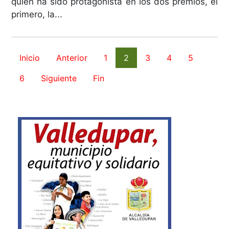
quien ha sido protagonista en los dos premios, el
primero, la...
Inicio
Anterior
1
2
3
4
5
6
Siguiente
Fin