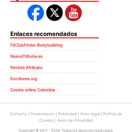
Enlaces recomendados
FitClubFinder Bodybuilding
NuevaTribuna.es
Revista Afribuku
Escritores.org
Casino online Colombia
Contacto
|
Presentación
|
Publicidad
|
Aviso legal
|
Política de
Cookies
|
Aviso de Privacidad
Copyright © 2011 - 2026. Todos los derechos reservados.