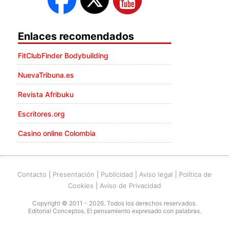
Enlaces recomendados
FitClubFinder Bodybuilding
NuevaTribuna.es
Revista Afribuku
Escritores.org
Casino online Colombia
Contacto
|
Presentación
|
Publicidad
|
Aviso legal
|
Política de
Cookies
|
Aviso de Privacidad
Copyright © 2011 - 2026. Todos los derechos reservados.
Editorial Conceptos. El pensamiento expresado con palabras.