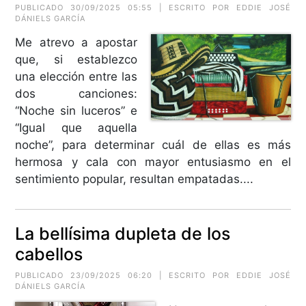
PUBLICADO 30/09/2025 05:55 | ESCRITO POR EDDIE JOSÉ
DÁNIELS GARCÍA
Me atrevo a apostar
que, si establezco
una elección entre las
dos canciones:
“Noche sin luceros” e
“Igual que aquella
noche”, para determinar cuál de ellas es más
hermosa y cala con mayor entusiasmo en el
sentimiento popular, resultan empatadas....
La bellísima dupleta de los
cabellos
PUBLICADO 23/09/2025 06:20 | ESCRITO POR EDDIE JOSÉ
DÁNIELS GARCÍA