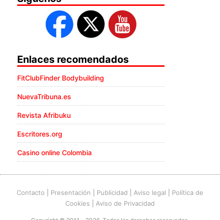
Enlaces recomendados
FitClubFinder Bodybuilding
NuevaTribuna.es
Revista Afribuku
Escritores.org
Casino online Colombia
Contacto
|
Presentación
|
Publicidad
|
Aviso legal
|
Política de
Cookies
|
Aviso de Privacidad