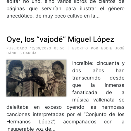
editar no uno, sino varios libros de cientos de
páginas que servirían para ilustrar el género
anecdótico, de muy poco cultivo en la...
Oye, los “vajodé” Miguel López
PUBLICADO 12/09/2023 05:50 | ESCRITO POR EDDIE JOSÉ
DÁNIELS GARCÍA
Increíble: cincuenta y
dos años han
transcurrido desde
que la inmensa
fanaticada de la
música vallenata se
deleitaba en exceso oyendo las hermosas
canciones interpretadas por el “Conjunto de los
Hermanos López”, acompañados con la
insuperable voz de...