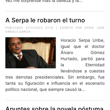
vez me sorprende más la belleza y la...
A Serpa le robaron el turno
PUBLICADO 22/11/2023 01:15 | ESCRITO POR EDDIE JOSÉ
DÁNIELS GARCÍA
Horacio Serpa Uribe,
igual que el doctor
Álvaro Gómez
Hurtado, partió para
la Eternidad
llevándose a cuestas
tres derrotas presidenciales. Sin embargo, fue
tanta su figuración e influencia en el escenario
político nacional, que siempre causó la...
Apuntes sobre la novela póstuma