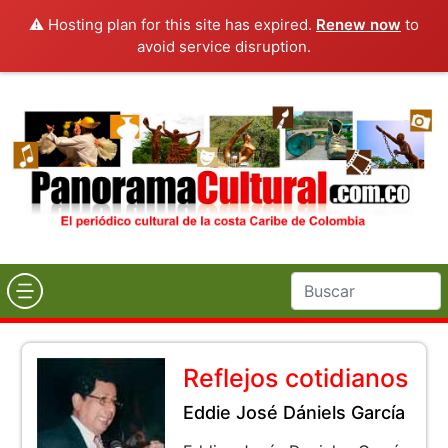
⚠️ Hosting plan for this site has expired.
Renew now
to
avoid service disruption.
Reflejos cotidianos
Eddie José Dániels García