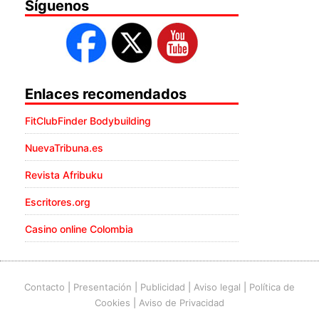
Síguenos
Enlaces recomendados
FitClubFinder Bodybuilding
NuevaTribuna.es
Revista Afribuku
Escritores.org
Casino online Colombia
Contacto
|
Presentación
|
Publicidad
|
Aviso legal
|
Política de
Cookies
|
Aviso de Privacidad