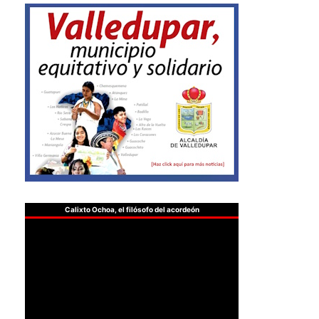
Calixto Ochoa, el filósofo del acordeón