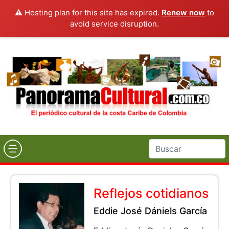
⚠️ Hosting plan for this site has expired.
Renew now
to
avoid service disruption.
Reflejos cotidianos
Eddie José Dániels García