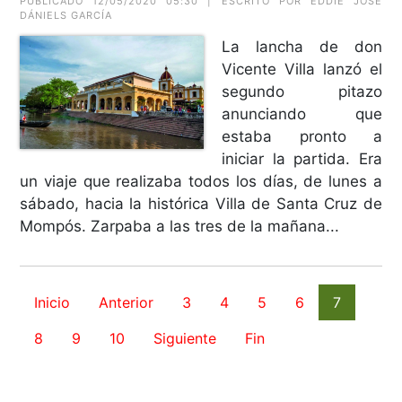
PUBLICADO 12/05/2020 05:30 | ESCRITO POR EDDIE JOSÉ
DÁNIELS GARCÍA
La lancha de don
Vicente Villa lanzó el
segundo pitazo
anunciando que
estaba pronto a
iniciar la partida. Era
un viaje que realizaba todos los días, de lunes a
sábado, hacia la histórica Villa de Santa Cruz de
Mompós. Zarpaba a las tres de la mañana...
Inicio
Anterior
3
4
5
6
7
8
9
10
Siguiente
Fin