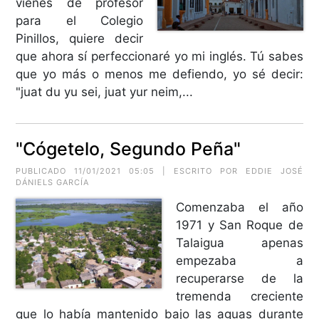
vienes de profesor
para el Colegio
Pinillos, quiere decir
que ahora sí perfeccionaré yo mi inglés. Tú sabes
que yo más o menos me defiendo, yo sé decir:
"juat du yu sei, juat yur neim,...
"Cógetelo, Segundo Peña"
PUBLICADO 11/01/2021 05:05 | ESCRITO POR EDDIE JOSÉ
DÁNIELS GARCÍA
Comenzaba el año
1971 y San Roque de
Talaigua apenas
empezaba a
recuperarse de la
tremenda creciente
que lo había mantenido bajo las aguas durante