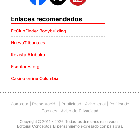
Enlaces recomendados
FitClubFinder Bodybuilding
NuevaTribuna.es
Revista Afribuku
Escritores.org
Casino online Colombia
Contacto
|
Presentación
|
Publicidad
|
Aviso legal
|
Política de
Cookies
|
Aviso de Privacidad
Copyright © 2011 - 2026. Todos los derechos reservados.
Editorial Conceptos. El pensamiento expresado con palabras.