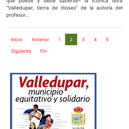
que puede y debe saberse– la icónica obra
“Valledupar, tierra de dioses” de la autoría del
profesor...
Inicio
Anterior
1
2
3
4
5
Siguiente
Fin