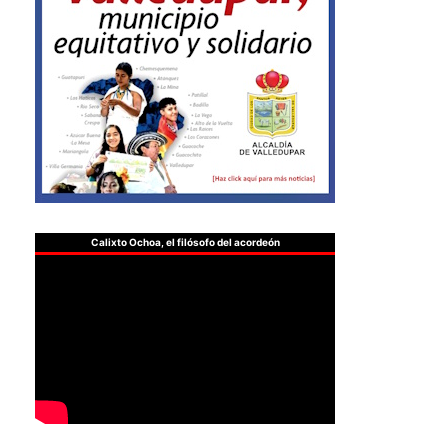
Calixto Ochoa, el filósofo del acordeón