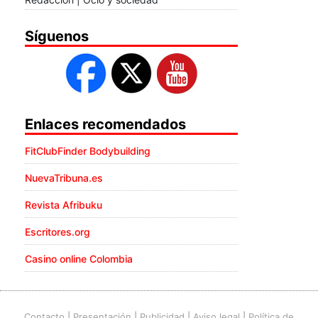
Síguenos
Enlaces recomendados
FitClubFinder Bodybuilding
NuevaTribuna.es
Revista Afribuku
Escritores.org
Casino online Colombia
Contacto
|
Presentación
|
Publicidad
|
Aviso legal
|
Política de