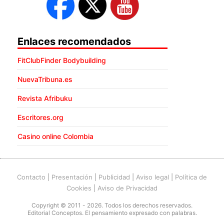
Enlaces recomendados
FitClubFinder Bodybuilding
NuevaTribuna.es
Revista Afribuku
Escritores.org
Casino online Colombia
Contacto
|
Presentación
|
Publicidad
|
Aviso legal
|
Política de
Cookies
|
Aviso de Privacidad
Copyright © 2011 - 2026. Todos los derechos reservados.
Editorial Conceptos. El pensamiento expresado con palabras.