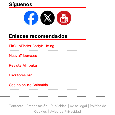
Síguenos
Enlaces recomendados
FitClubFinder Bodybuilding
NuevaTribuna.es
Revista Afribuku
Escritores.org
Casino online Colombia
Contacto
|
Presentación
|
Publicidad
|
Aviso legal
|
Política de
Cookies
|
Aviso de Privacidad