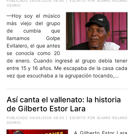
PUBLICADO 26/05/2026 06:40 | ESCRITO POR ÁLVARO ROJANO
OSORIO
—Hoy soy el músico
más viejo del grupo
de cumbia que
llamamos Golpe
Evitalero, el que antes
se conocía como 20
de enero. Cuando ingresé al grupo debía tener
entre 15 y 16 años. Me escapaba de la casa cada
vez que escuchaba a la agrupación tocando,...
Así canta el vallenato: la historia
de Gilberto Estor Lara
PUBLICADO 04/05/2026 06:50 | ESCRITO POR ÁLVARO ROJANO
OSORIO
A Gilberto Estor Lara