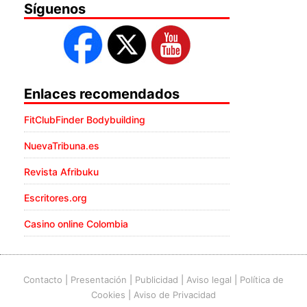
Síguenos
Enlaces recomendados
FitClubFinder Bodybuilding
NuevaTribuna.es
Revista Afribuku
Escritores.org
Casino online Colombia
Contacto
|
Presentación
|
Publicidad
|
Aviso legal
|
Política de
Cookies
|
Aviso de Privacidad