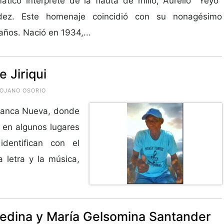
tico intérprete de la flauta de millo, Aurelio "Yeyo"
dez. Este homenaje coincidió con su nonagésimo
ños. Nació en 1934,...
 Jiriqui
ROJANO OSORIO
ranca Nueva, donde
 en algunos lugares
dentifican con el
a letra y la música,
edina y María Gelsomina Santander