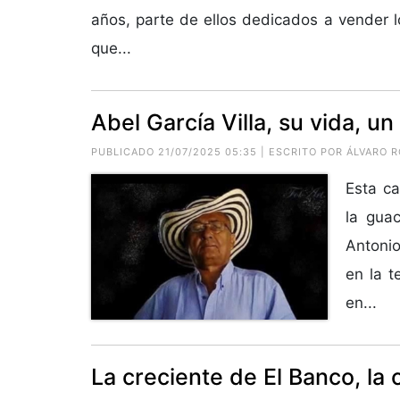
años, parte de ellos dedicados a vender l
que...
Abel García Villa, su vida, un
PUBLICADO 21/07/2025 05:35 | ESCRITO POR ÁLVARO 
Esta ca
la gua
Antonio
en la t
en...
La creciente de El Banco, la