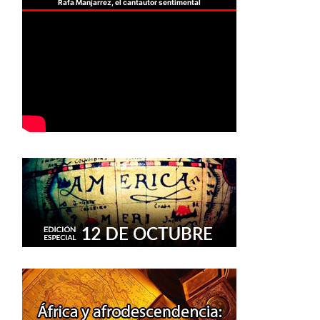
Rafa Manjarrez, el cantautor sentimental