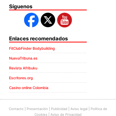
Síguenos
Enlaces recomendados
FitClubFinder Bodybuilding
NuevaTribuna.es
Revista Afribuku
Escritores.org
Casino online Colombia
Contacto
|
Presentación
|
Publicidad
|
Aviso legal
|
Política de
Cookies
|
Aviso de Privacidad