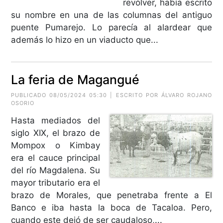
revólver, había escrito
su nombre en una de las columnas del antiguo
puente Pumarejo. Lo parecía al alardear que
además lo hizo en un viaducto que...
La feria de Magangué
PUBLICADO 08/05/2024 05:30 | ESCRITO POR ÁLVARO ROJANO
OSORIO
Hasta mediados del
siglo XIX, el brazo de
Mompox o Kimbay
era el cauce principal
del río Magdalena. Su
mayor tributario era el
brazo de Morales, que penetraba frente a El
Banco e iba hasta la boca de Tacaloa. Pero,
cuando este dejó de ser caudaloso,...