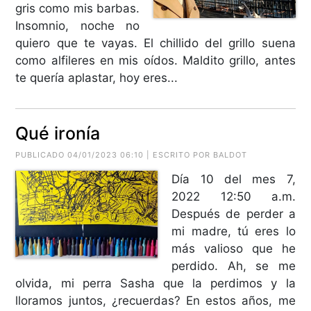
gris como mis barbas.
Insomnio, noche no
quiero que te vayas. El chillido del grillo suena
como alfileres en mis oídos. Maldito grillo, antes
te quería aplastar, hoy eres...
Qué ironía
PUBLICADO 04/01/2023 06:10 | ESCRITO POR BALDOT
Día 10 del mes 7,
2022 12:50 a.m.
Después de perder a
mi madre, tú eres lo
más valioso que he
perdido. Ah, se me
olvida, mi perra Sasha que la perdimos y la
lloramos juntos, ¿recuerdas? En estos años, me