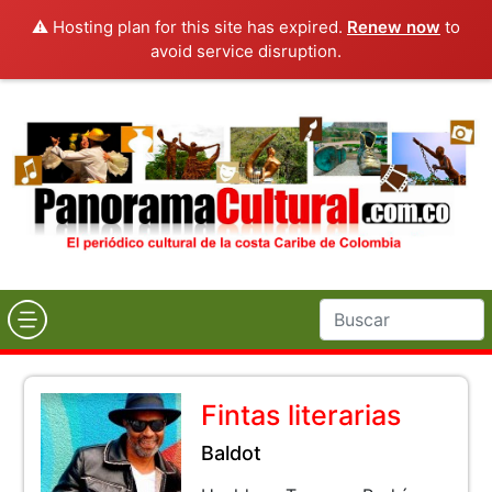
⚠️ Hosting plan for this site has expired.
Renew now
to
avoid service disruption.
Fintas literarias
Baldot