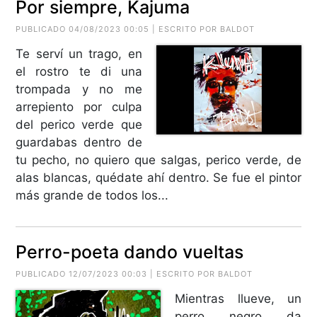
Por siempre, Kajuma
PUBLICADO 04/08/2023 00:05 | ESCRITO POR BALDOT
Te serví un trago, en
el rostro te di una
trompada y no me
arrepiento por culpa
del perico verde que
guardabas dentro de
tu pecho, no quiero que salgas, perico verde, de
alas blancas, quédate ahí dentro. Se fue el pintor
más grande de todos los...
Perro-poeta dando vueltas
PUBLICADO 12/07/2023 00:03 | ESCRITO POR BALDOT
Mientras llueve, un
perro negro da