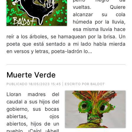
vueltas. Quiere
alcanzar su cola
húmeda por la lluvia,
esa misma lluvia hace
reír a los árboles, se hamaquean por la brisa. Un
poeta que está sentado a mi lado habla mierda
en versos y letras, poeta-ladrón lo...
Muerte Verde
PUBLICADO 18/05/2023 15:45 | ESCRITO POR BALDOT
Lloran madres del
caudal a sus hijos del
gobierno, sus bocas
abiertas, ojos
abiertos, hijos de un
pueblo, ¡Caín! ¡Abel!