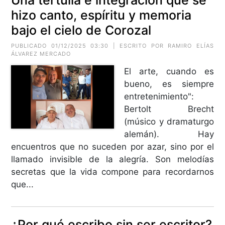
Una tertulia e integración que se
hizo canto, espíritu y memoria
bajo el cielo de Corozal
PUBLICADO 01/12/2025 03:30 | ESCRITO POR RAMIRO ELÍAS
ÁLVAREZ MERCADO
El arte, cuando es
bueno, es siempre
entretenimiento":
Bertolt Brecht
(músico y dramaturgo
alemán). Hay
encuentros que no suceden por azar, sino por el
llamado invisible de la alegría. Son melodías
secretas que la vida compone para recordarnos
que...
¿Por qué escribo sin ser escritor?