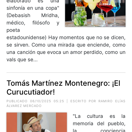
elaborado es una
sinfonía en una copa"
(Debasish Mridha,
médico, filósofo y
poeta
estadounidense) Hay momentos que no se dicen,
se sirven. Como una mirada que enciende, como
una canción que evoca un amor perdido, como un
vals que se...
Tomás Martínez Montenegro: ¡El
Curucutiador!
PUBLICADO 06/10/2025 05:25 | ESCRITO POR RAMIRO ELÍAS
ÁLVAREZ MERCADO
"La cultura es la
memoria del pueblo,
la conciencia