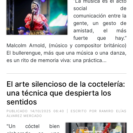
“La música es el acto
social de
comunicación entre la
gente, un gesto de
amistad, el más
fuerte que hay.”
Malcolm Arnold, (músico y compositor británico)
El bullerengue, más que una música o una danza,
es un rito de memoria viva: una práctica...
El arte silencioso de la coctelería:
una técnica que despierta los
sentidos
PUBLICADO 14/10/2025 06:40 | ESCRITO POR RAMIRO ELÍAS
ÁLVAREZ MERCADO
"Un cóctel bien