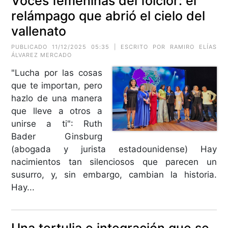
Voces femeninas del folclor: el
relámpago que abrió el cielo del
vallenato
PUBLICADO 11/12/2025 05:35 | ESCRITO POR RAMIRO ELÍAS
ÁLVAREZ MERCADO
"Lucha por las cosas
que te importan, pero
hazlo de una manera
que lleve a otros a
unirse a ti": Ruth
Bader Ginsburg
(abogada y jurista estadounidense) Hay
nacimientos tan silenciosos que parecen un
susurro, y, sin embargo, cambian la historia.
Hay...