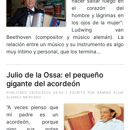
hacer saltar fuego en
el corazón del
hombre y lágrimas en
los ojos de la mujer":
Ludwing van
Beethoven (compositor y músico alemán). La
relación entre un músico y su instrumento es algo
muy íntimo y personal, que los termina...
Julio de la Ossa: el pequeño
gigante del acordeón
PUBLICADO 26/03/2025 04:55 | ESCRITO POR RAMIRO ELÍAS
ÁLVAREZ MERCADO
“A veces pienso que
mi padre es un
acordeón, porque
oigo sus notas