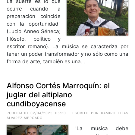
La suerte es lo que
ocurre cuando la
preparación coincide
con la oportunidad"
(Lucio Anneo Séneca;
filósofo, político y
escritor romano). La música se caracteriza por
tener un poder transformador y no sólo como una
forma de arte, también es una...
Alfonso Cortés Marroquín: el
juglar del altiplano
cundiboyacense
PUBLICADO 02/04/2025 05:30 | ESCRITO POR RAMIRO ELÍAS
ÁLVAREZ MERCADO
"La música debe