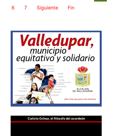
6
7
Siguiente
Fin
Calixto Ochoa, el filósofo del acordeón