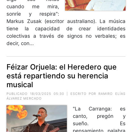
cuando me mira,
sonríe y respira":
Markus Zusak (escritor australiano). La música
tiene la capacidad de crear identidades
colectivas a través de signos no verbales; es
decir, con...
Féizar Orjuela: el Heredero que
está repartiendo su herencia
musical
PUBLICADO 18/03/2025 05:30 | ESCRITO POR RAMIRO ELÍAS
ÁLVAREZ MERCADO
"La Carranga: es
canto, pregón y
sueño. Es
pensamiento, palabra