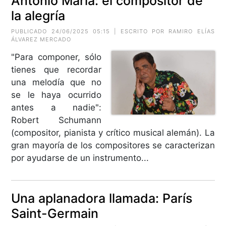
Antonio María: el compositor de
la alegría
PUBLICADO 24/06/2025 05:15 | ESCRITO POR RAMIRO ELÍAS
ÁLVAREZ MERCADO
"Para componer, sólo
tienes que recordar
una melodía que no
se le haya ocurrido
antes a nadie":
Robert Schumann
(compositor, pianista y crítico musical alemán). La
gran mayoría de los compositores se caracterizan
por ayudarse de un instrumento...
Una aplanadora llamada: París
Saint-Germain