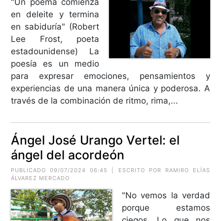
"Un poema comienza
en deleite y termina
en sabiduría" (Robert
Lee Frost, poeta
estadounidense) La
poesía es un medio
para expresar emociones, pensamientos y
experiencias de una manera única y poderosa. A
través de la combinación de ritmo, rima,...
Ángel José Urango Vertel: el
ángel del acordeón
PUBLICADO 09/07/2024 06:45 | ESCRITO POR RAMIRO ELÍAS
ÁLVAREZ MERCADO
"No vemos la verdad
porque estamos
ciegos. Lo que nos