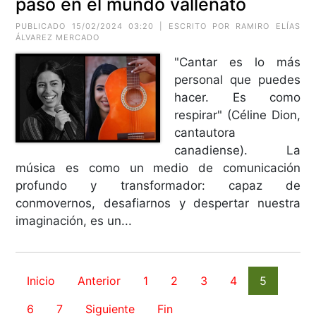
paso en el mundo vallenato
PUBLICADO 15/02/2024 03:20 | ESCRITO POR RAMIRO ELÍAS
ÁLVAREZ MERCADO
"Cantar es lo más
personal que puedes
hacer. Es como
respirar" (Céline Dion,
cantautora
canadiense). La
música es como un medio de comunicación
profundo y transformador: capaz de
conmovernos, desafiarnos y despertar nuestra
imaginación, es un...
Inicio
Anterior
1
2
3
4
5
6
7
Siguiente
Fin