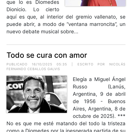
que lo es Diomedes
Dionicio. Lo cierto
aquí es que, al interior del gremio vallenato, se
puede abrir, a modo de “ventana marroncita”, un
nuevo debate musical sobre...
Todo se cura con amor
PUBLICADO 16/10/2025 05:35 | ESCRITO POR NICOLÁS
FERNANDO CEBALLOS GALVIS
Elegía a Miguel Ángel
Russo (Lanús,
Argentina, 9 de abril
de 1956 - Buenos
Aires, Argentina, 8 de
octubre de 2025). ***
No es que me esté matando del todo la tristeza
como a Diomedes por la inesperada partida de su