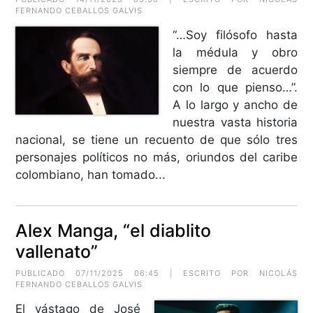
FERNANDO CEBALLOS GALVIS
“…Soy filósofo hasta
la médula y obro
siempre de acuerdo
con lo que pienso…”.
A lo largo y ancho de
nuestra vasta historia
nacional, se tiene un recuento de que sólo tres
personajes políticos no más, oriundos del caribe
colombiano, han tomado...
Alex Manga, “el diablito
vallenato”
PUBLICADO 07/11/2025 06:45 | ESCRITO POR NICOLÁS
FERNANDO CEBALLOS GALVIS
El vástago de José