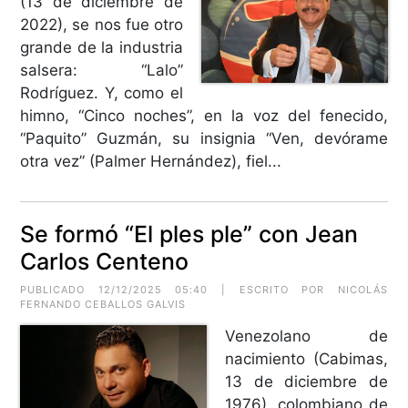
(13 de diciembre de
2022), se nos fue otro
grande de la industria
salsera: “Lalo”
Rodríguez. Y, como el
himno, “Cinco noches”, en la voz del fenecido,
“Paquito” Guzmán, su insignia “Ven, devórame
otra vez” (Palmer Hernández), fiel...
Se formó “El ples ple” con Jean
Carlos Centeno
PUBLICADO 12/12/2025 05:40 | ESCRITO POR NICOLÁS
FERNANDO CEBALLOS GALVIS
Venezolano de
nacimiento (Cabimas,
13 de diciembre de
1976), colombiano de