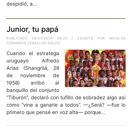
despidió, a...
Junior, tu papá
PUBLICADO 08/01/2026 05:25 | ESCRITO POR NICOLÁS
FERNANDO CEBALLOS GALVIS
Cuando el estratega
uruguayo Alfredo
Arias (Shangrilá, 28
de noviembre de
1958) arribó al
banquillo del conjunto
“Tiburón”, declaró con tufillo de sobradez algo así
como “vine a ganarle a todos”. —¿Será? —fue lo
primero que pensé en voz alta— porque...