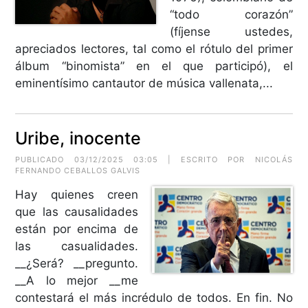
“todo corazón”
(fíjense ustedes,
apreciados lectores, tal como el rótulo del primer
álbum “binomista” en el que participó), el
eminentísimo cantautor de música vallenata,...
Uribe, inocente
PUBLICADO 03/12/2025 03:05 | ESCRITO POR NICOLÁS
FERNANDO CEBALLOS GALVIS
Hay quienes creen
que las causalidades
están por encima de
las casualidades.
__¿Será? __pregunto.
__A lo mejor __me
contestará el más incrédulo de todos. En fin. No