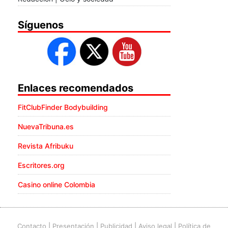
Síguenos
Enlaces recomendados
FitClubFinder Bodybuilding
NuevaTribuna.es
Revista Afribuku
Escritores.org
Casino online Colombia
Contacto
|
Presentación
|
Publicidad
|
Aviso legal
|
Política de