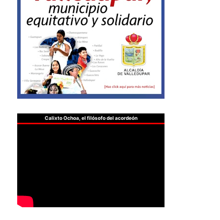
Calixto Ochoa, el filósofo del acordeón