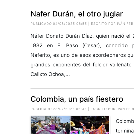
Nafer Durán, el otro juglar
PUBLICADO 04/08/2025 06:55 | ESCRITO POR IVÁN 
Náfer Donato Durán Díaz, quien nació el
1932 en El Paso (Cesar), conocido 
Naferito, es uno de esos acordeoneros que
grandes exponentes del folclor vallenat
Calixto Ochoa,...
Colombia, un país fiestero
PUBLICADO 28/07/2025 06:35 | ESCRITO POR IVÁN 
Colombi
termin