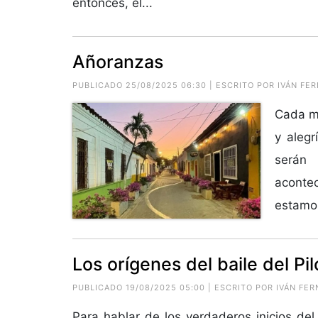
entonces, el...
Añoranzas
PUBLICADO 25/08/2025 06:30 | ESCRITO POR IVÁN 
Cada mo
y alegr
serán
aconte
estamos
Los orígenes del baile del Pi
PUBLICADO 19/08/2025 05:00 | ESCRITO POR IVÁN F
Para hablar de los verdaderos inicios del 