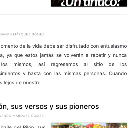
FERNANDO MÁRQUEZ GÓMEZ
mento de la vida debe ser disfrutado con entusiasmo
ía, ya que estos jamás se volverán a repetir y nunca
 los mismos, así regresemos al sitio de los
cimientos y hasta con las mismas personas. Cuando
 lejos de nuestro...
lón, sus versos y sus pioneros
ERNANDO MÁRQUEZ GÓMEZ
baile del Pilón, sus