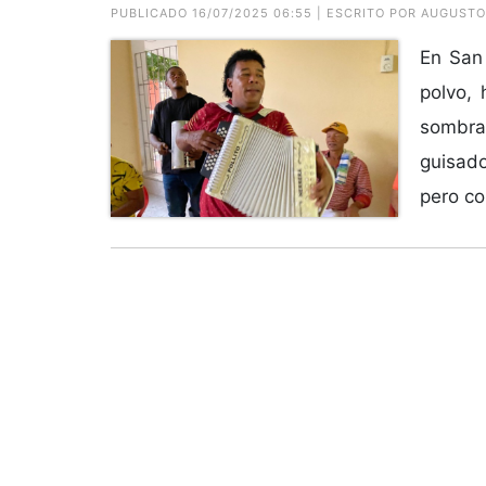
PUBLICADO 16/07/2025 06:55 | ESCRITO POR AUGUST
En San 
polvo, 
sombra,
guisado
pero co