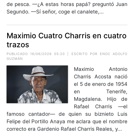
de pesca. —¿A estas horas papá? preguntó Juan
Segundo. —Sí señor, coge el canalete,...
Maximio Cuatro Charris en cuatro
trazos
PUBLICADO 16/06/2026 05:20 | ESCRITO POR ENOC ADOLFO
GUZMÁN
Maximio Antonio
Charris Acosta nació
el 5 de enero de 1954
en Tenerife,
Magdalena. Hijo de
Rafael Charris —el
famoso cantador— de quien su biznieto Luis
Felipe del Portillo Anaya me aclara que el nombre
correcto era Gardenio Rafael Charris Reales, y...