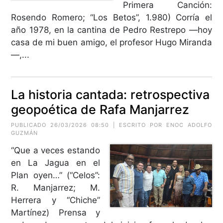
Primera Canción:
Rosendo Romero; “Los Betos”, 1.980) Corría el
año 1978, en la cantina de Pedro Restrepo —hoy
casa de mi buen amigo, el profesor Hugo Miranda
—,...
La historia cantada: retrospectiva
geopoética de Rafa Manjarrez
PUBLICADO 26/03/2026 08:50 | ESCRITO POR ENOC ADOLFO
GUZMÁN
“Que a veces estando
en La Jagua en el
Plan oyen…” (“Celos”:
R. Manjarrez; M.
Herrera y “Chiche”
Martínez) Prensa y