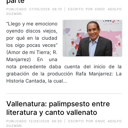
parte
PUBLICADO 27/05/2026 06:10 | ESCRITO POR ENOC ADOLFO
GUZMÁN
“Llego y me emociono
oyendo discos viejos,
por qué en la ciudad
los oigo pocas veces”
(Amor de mi Tierra; R.
Manjarrez) En una
nota precedente daba cuenta del inicio de la
grabación de la producción Rafa Manjarrez: La
Historia Cantada, la cual...
Vallenatura: palimpsesto entre
literatura y canto vallenato
PUBLICADO 12/05/2026 06:30 | ESCRITO POR ENOC ADOLFO
GUZMÁN