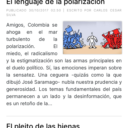
El lenguaje de la polarización
PUBLICADO 30/10/2017 02:50 | ESCRITO POR CARLOS CESAR
SILVA
Amigos, Colombia se
ahoga en el mar
turbulento de la
polarización. El
miedo, el radicalismo
y la estigmatización son las armas principales en
el duelo político. Sí, las emociones imperan sobre
la sensatez. Una ceguera -quizás como la que
dibujó José Saramago- nubla nuestra prudencia y
generosidad. Los temas fundamentales del país
permanecen a un lado y la desinformación, que
es un retoño de la...
El pleito de las hienas