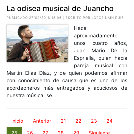
La odisea musical de Juancho
PUBLICADO 27/09/2018 18:06 | ESCRITO POR JORGE NAIN RUIZ
Hace
aproximadamente
unos cuatro años,
Juan Mario De la
Espriella, quien hacía
pareja musical con
Martín Elías Díaz, y de quien podemos afirmar
con conocimiento de causa que es uno de los
acordeoneros más entregados y acuciosos de
nuestra música, se...
Inicio
Anterior
21
22
23
24
25
26
27
28
29
Siguiente