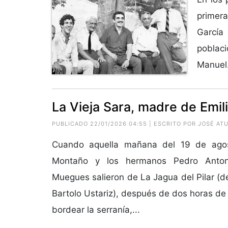
primera
García
poblaci
Manuel.
La Vieja Sara, madre de Emil
PUBLICADO 22/01/2026 04:55 | ESCRITO POR JOSÉ AT
Cuando aquella mañana del 19 de ago
Montaño y los hermanos Pedro Anton
Muegues salieron de La Jagua del Pilar (d
Bartolo Ustariz), después de dos horas de 
bordear la serranía,...