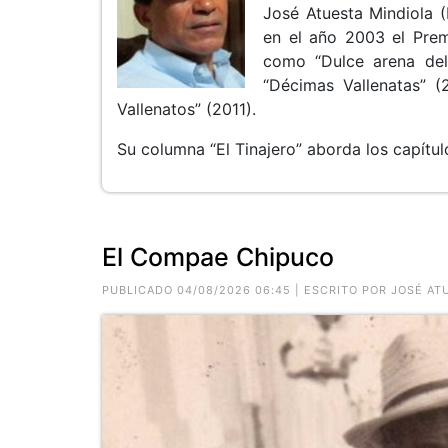
José Atuesta Mindiola (
en el año 2003 el Prem
como “Dulce arena del
“Décimas Vallenatas” 
Vallenatos” (2011).
Su columna “El Tinajero” aborda los capítul
El Compae Chipuco
PUBLICADO 04/08/2026 06:45 | ESCRITO POR JOSÉ AT