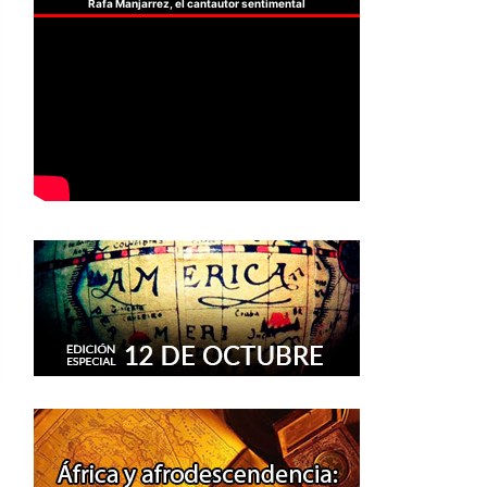
Rafa Manjarrez, el cantautor sentimental