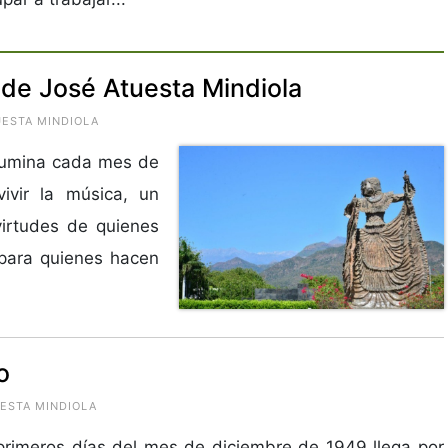
 de José Atuesta Mindiola
UESTA MINDIOLA
ilumina cada mes de
ivir la música, un
virtudes de quienes
 para quienes hacen
o
UESTA MINDIOLA
primeros días del mes de diciembre de 1949 llega por