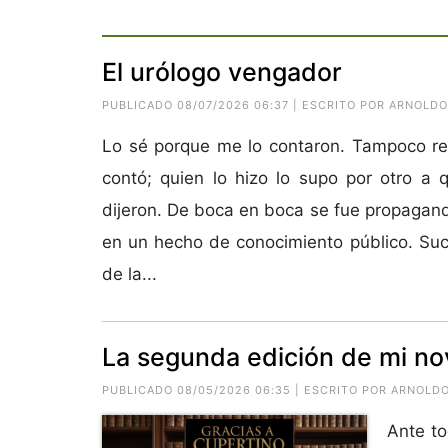
El urólogo vengador
PUBLICADO 08/07/2026 06:37 | ESCRITO POR ARNOLD
Lo sé porque me lo contaron. Tampoco re
contó; quien lo hizo lo supo por otro a 
dijeron. De boca en boca se fue propagand
en un hecho de conocimiento público. Suc
de la...
La segunda edición de mi nov
PUBLICADO 08/05/2026 06:35 | ESCRITO POR ARNOL
Ante to