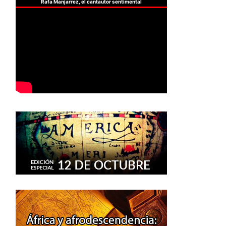
Rafa Manjarrez, el cantautor sentimental