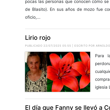
pocas las personas que conocen cómo se 
de Blasito). En sus años de mozo fue co
oficio,...
Lirio rojo
PUBLICADO 22/07/2025 05:55 | ESCRITO POR ARNOL
Para l
perdon
cualqui
compra
iglesia 
El día que Fanny se llevó a 