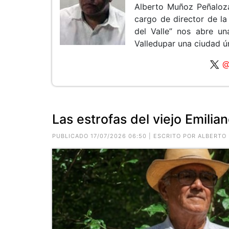
Alberto Muñoz Peñaloza
cargo de director de l
del Valle” nos abre u
Valledupar una ciudad ú
@
Las estrofas del viejo Emilia
PUBLICADO 17/07/2026 06:50 | ESCRITO POR ALBERT