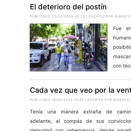
El deterioro del postín
PUBLICADO 23/03/2026 06:20 | ESCRITO POR ALBER
Fue en
humani
posibi
mascari
con téc
Cada vez que veo por la ven
PUBLICADO 19/03/2026 14:40 | ESCRITO POR ALBERT
Tenía una manera extraña de camina
adelante, al compás de sus convicci
demostró con vehemencia, desde aquello