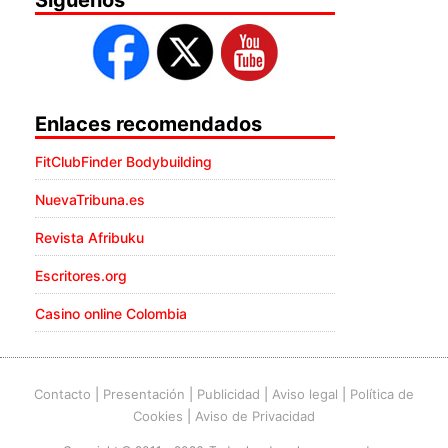
Enlaces recomendados
FitClubFinder Bodybuilding
NuevaTribuna.es
Revista Afribuku
Escritores.org
Casino online Colombia
Contacto
|
Presentación
|
Publicidad
|
Aviso legal
|
Política de
Cookies
|
Aviso de Privacidad