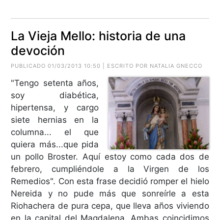
La Vieja Mello: historia de una
devoción
PUBLICADO 01/03/2013 10:50 | ESCRITO POR NATALIA GNECCO
"Tengo setenta años,
soy diabética,
hipertensa, y cargo
siete hernias en la
columna... el que
quiera más...que pida
un pollo Broster. Aquí estoy como cada dos de
febrero, cumpliéndole a la Virgen de los
Remedios". Con esta frase decidió romper el hielo
Nereida y no pude más que sonreírle a esta
Riohachera de pura cepa, que lleva años viviendo
en la capital del Magdalena. Ambas coincidimos