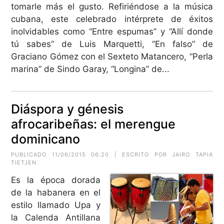
tomarle más el gusto. Refiriéndose a la música
cubana, este celebrado intérprete de éxitos
inolvidables como “Entre espumas” y “Allí donde
tú sabes” de Luis Marquetti, “En falso” de
Graciano Gómez con el Sexteto Matancero, “Perla
marina” de Sindo Garay, “Longina” de...
Diáspora y génesis
afrocaribeñas: el merengue
dominicano
PUBLICADO 11/06/2015 06:20 | ESCRITO POR JAIRO TAPIA
TIETJEN
Es la época dorada
de la habanera en el
estilo llamado Upa y
la Calenda Antillana