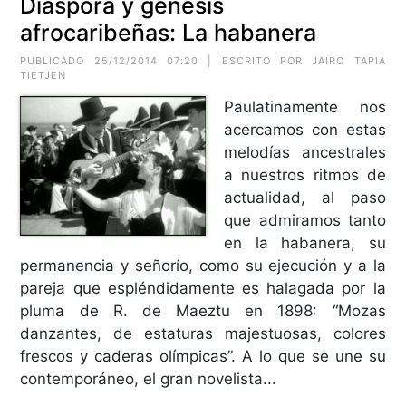
Diáspora y génesis
afrocaribeñas: La habanera
PUBLICADO 25/12/2014 07:20 | ESCRITO POR JAIRO TAPIA
TIETJEN
Paulatinamente nos
acercamos con estas
melodías ancestrales
a nuestros ritmos de
actualidad, al paso
que admiramos tanto
en la habanera, su
permanencia y señorío, como su ejecución y a la
pareja que espléndidamente es halagada por la
pluma de R. de Maeztu en 1898: “Mozas
danzantes, de estaturas majestuosas, colores
frescos y caderas olímpicas”. A lo que se une su
contemporáneo, el gran novelista...