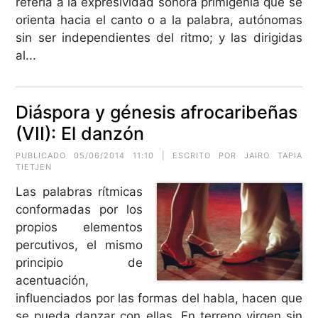
refería a la expresividad sonora primigenia que se
orienta hacia el canto o a la palabra, autónomas
sin ser independientes del ritmo; y las dirigidas
al...
Diáspora y génesis afrocaribeñas
(VII): El danzón
PUBLICADO 05/06/2014 11:10 | ESCRITO POR JAIRO TAPIA
TIETJEN
Las palabras rítmicas
conformadas por los
propios elementos
percutivos, el mismo
principio de
acentuación,
influenciados por las formas del habla, hacen que
se pueda danzar con ellas. En terreno virgen sin