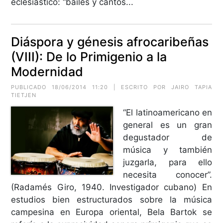
eclesiástico: “bailes y cantos...
Diáspora y génesis afrocaribeñas
(VIII): De lo Primigenio a la
Modernidad
PUBLICADO 18/06/2014 11:20 | ESCRITO POR JAIRO TAPIA
TIETJEN
“El latinoamericano en
general es un gran
degustador de
música y también
juzgarla, para ello
necesita conocer”.
(Radamés Giro, 1940. Investigador cubano) En
estudios bien estructurados sobre la música
campesina en Europa oriental, Bela Bartok se