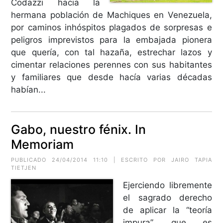
Codazzi hacia la
hermana población de Machiques en Venezuela,
por caminos inhóspitos plagados de sorpresas e
peligros imprevistos para la embajada pionera
que quería, con tal hazaña, estrechar lazos y
cimentar relaciones perennes con sus habitantes
y familiares que desde hacía varias décadas
habían...
Gabo, nuestro fénix. In
Memoriam
PUBLICADO 24/04/2014 11:10 | ESCRITO POR JAIRO TAPIA
TIETJEN
Ejerciendo libremente
el sagrado derecho
de aplicar la “teoría
impura”, que es