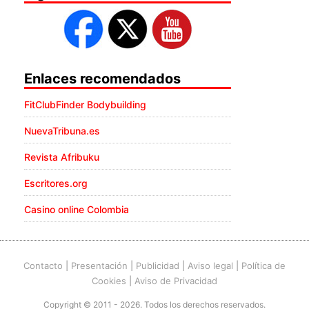
Enlaces recomendados
FitClubFinder Bodybuilding
NuevaTribuna.es
Revista Afribuku
Escritores.org
Casino online Colombia
Contacto
|
Presentación
|
Publicidad
|
Aviso legal
|
Política de
Cookies
|
Aviso de Privacidad
Copyright © 2011 - 2026. Todos los derechos reservados.