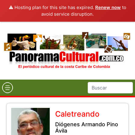
⚠️ Hosting plan for this site has expired.
Renew now
to
avoid service disruption.
Caletreando
Diógenes Armando Pino
Ávila