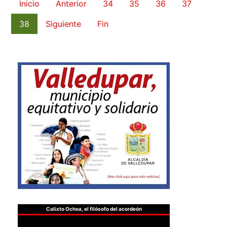
Inicio
Anterior
34
35
36
37
38
Siguiente
Fin
Calixto Ochoa, el filósofo del acordeón