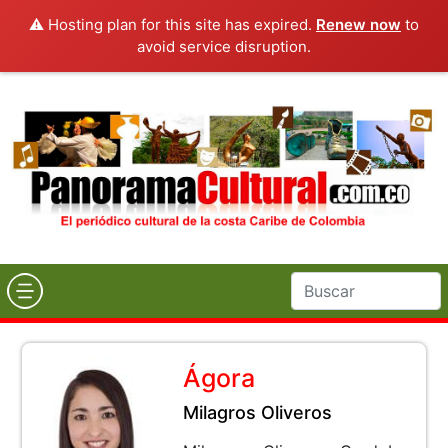
⚠️ Hosting plan for this site has expired.
Renew now
to
avoid service disruption.
Ágora
Milagros Oliveros