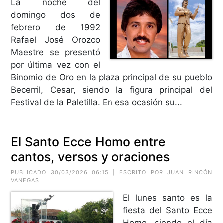
La noche del
domingo dos de
febrero de 1992
Rafael José Orozco
Maestre se presentó
por última vez con el
Binomio de Oro en la plaza principal de su pueblo
Becerril, Cesar, siendo la figura principal del
Festival de la Paletilla. En esa ocasión su...
El Santo Ecce Homo entre
cantos, versos y oraciones
PUBLICADO 30/03/2026 06:15 | ESCRITO POR JUAN RINCÓN
VANEGAS
El lunes santo es la
fiesta del Santo Ecce
Homo, siendo el día