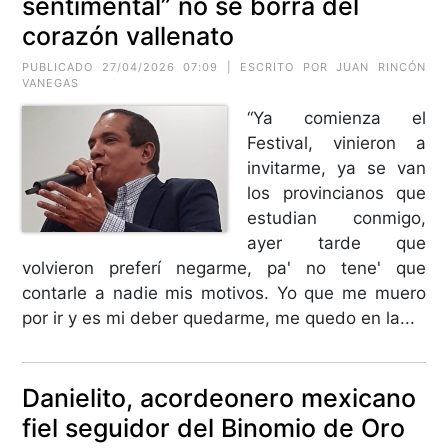
sentimental” no se borra del
corazón vallenato
PUBLICADO 27/04/2026 07:09 | ESCRITO POR JUAN RINCÓN
VANEGAS
“Ya comienza el
Festival, vinieron a
invitarme, ya se van
los provincianos que
estudian conmigo,
ayer tarde que
volvieron preferí negarme, pa' no tene' que
contarle a nadie mis motivos. Yo que me muero
por ir y es mi deber quedarme, me quedo en la...
Danielito, acordeonero mexicano
fiel seguidor del Binomio de Oro