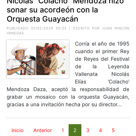
Nicolás "Colacho" Mendoza hizo
sonar su acordeón con la
Orquesta Guayacán
PUBLICADO 02/02/2026 05:35 | ESCRITO POR JUAN RINCÓN
VANEGAS
Corría el año de 1995
cuando el primer Rey
de Reyes del Festival
de la Leyenda
Vallenata Nicolás
Elías ‘Colacho’
Mendoza Daza, aceptó la responsabilidad de
grabar un mosaico con la orquesta Guayacán,
gracias a una invitación hecha por su director...
Inicio
Anterior
1
2
3
4
5