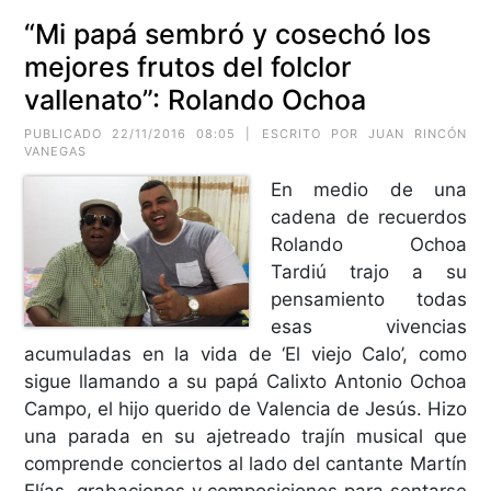
“Mi papá sembró y cosechó los
mejores frutos del folclor
vallenato”: Rolando Ochoa
PUBLICADO 22/11/2016 08:05 | ESCRITO POR JUAN RINCÓN
VANEGAS
En medio de una
cadena de recuerdos
Rolando Ochoa
Tardiú trajo a su
pensamiento todas
esas vivencias
acumuladas en la vida de ‘El viejo Calo’, como
sigue llamando a su papá Calixto Antonio Ochoa
Campo, el hijo querido de Valencia de Jesús. Hizo
una parada en su ajetreado trajín musical que
comprende conciertos al lado del cantante Martín
Elías, grabaciones y composiciones para sentarse