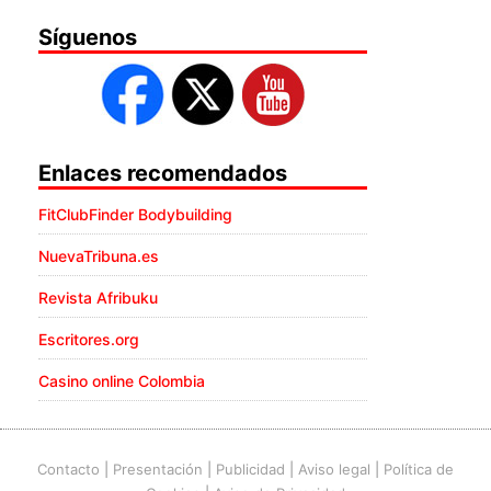
Síguenos
Enlaces recomendados
FitClubFinder Bodybuilding
NuevaTribuna.es
Revista Afribuku
Escritores.org
Casino online Colombia
Contacto
|
Presentación
|
Publicidad
|
Aviso legal
|
Política de