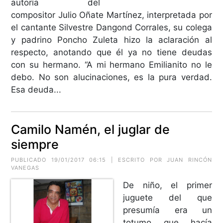
autoría del
compositor Julio Oñate Martínez, interpretada por
el cantante Silvestre Dangond Corrales, su colega
y padrino Poncho Zuleta hizo la aclaración al
respecto, anotando que él ya no tiene deudas
con su hermano. “A mi hermano Emilianito no le
debo. No son alucinaciones, es la pura verdad.
Esa deuda...
Camilo Namén, el juglar de
siempre
PUBLICADO 19/01/2017 06:15 | ESCRITO POR JUAN RINCÓN
VANEGAS
De niño, el primer
juguete del que
presumía era un
totumo que hacía