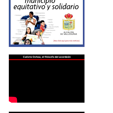
Calixto Ochoa, el filósofo del acordeón